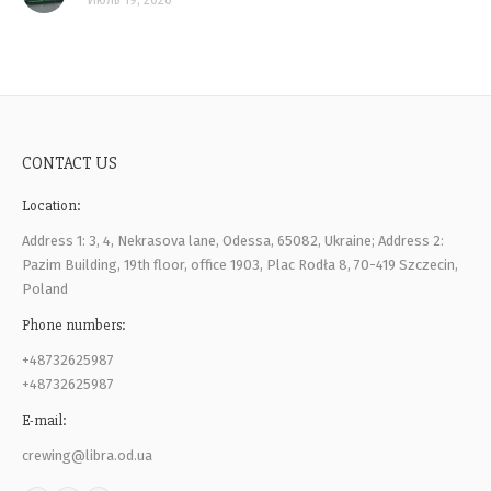
Июль 19, 2020
CONTACT US
Location:
Address 1: 3, 4, Nekrasova lane, Odessa, 65082, Ukraine; Address 2:
Pazim Building, 19th floor, office 1903, Plac Rodła 8, 70-419 Szczecin,
Poland
Phone numbers:
+48732625987
+48732625987
E-mail:
crewing@libra.od.ua