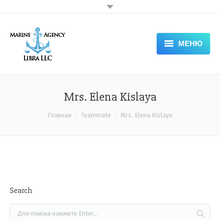
МЕНЮ
HOME
ABOUT COMPANY — LIBRA
Mrs. Elena Kislaya
SERVICES
Вы здесь:
Главная
Teammate
Mrs. Elena Kislaya
DOCUMENTS
APPLICATION FORM
NEWS & VACANCIES
Search
GALLERY