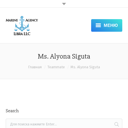
МЕНЮ
HOME
ABOUT COMPANY — LIBRA
Ms. Alyona Siguta
SERVICES
Вы здесь:
Главная
Teammate
Ms. Alyona Siguta
DOCUMENTS
APPLICATION FORM
NEWS & VACANCIES
Search
GALLERY