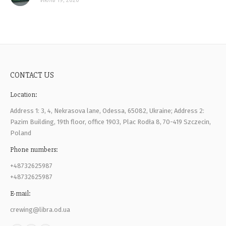
Июль 19, 2020
CONTACT US
Location:
Address 1: 3, 4, Nekrasova lane, Odessa, 65082, Ukraine; Address 2:
Pazim Building, 19th floor, office 1903, Plac Rodła 8, 70-419 Szczecin,
Poland
Phone numbers:
+48732625987
+48732625987
E-mail:
crewing@libra.od.ua